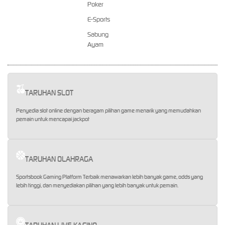
Poker
E-Sports
Sabung
Ayam
TARUHAN SLOT
Penyedia slot online dengan beragam pilihan game menarik yang memudahkan
pemain untuk mencapai jackpot
TARUHAN OLAHRAGA
Sportsbook Gaming Platform Terbaik menawarkan lebih banyak game, odds yang
lebih tinggi, dan menyediakan pilihan yang lebih banyak untuk pemain.