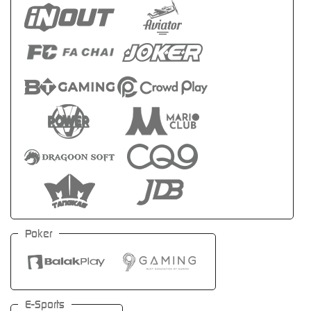
Poker
E-Sports