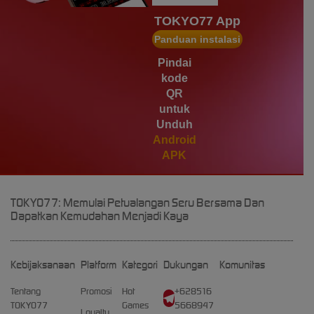
Mahjong Wins 3 – Black
Scatter
TOKYO77 App
Panduan instalasi
babi****9
IDR
6,276,400.00
Pindai
Fury of Anubis
kode
xk****p
QR
IDR
4,015,240.00
untuk
Mahjong Wins 3 – Black
Unduh
Scatter
Android
APK
TOKYO77: Memulai Petualangan Seru Bersama Dan
Dapatkan Kemudahan Menjadi Kaya
Kebijaksanaan
Platform
Kategori
Dukungan
Komunitas
Tentang
Promosi
Hot
+628516
TOKYO77
Games
5668947
Loyalty