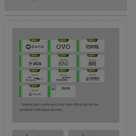
* Selama bank maintenance dan bank offline deposit dan
penarikan tidak dapat diproses