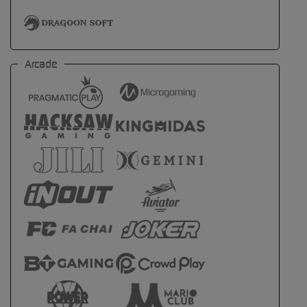
Arcade