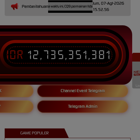
Jum, 07-Agt-2026
Pemberitahuan
58 sampai 22.00.00. Selama waktu ini, CQ9 permainan tidak akan tersedia. Kami memohon maaf 
15.52.56
IDR
12,735,351,381
Li
K
Channel Event Telegram
7
Telegram Admin
GAME POPULER