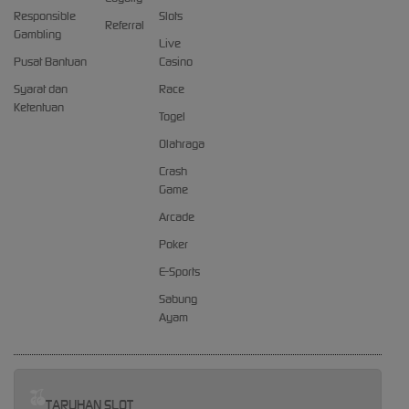
Responsible
Slots
Referral
Gambling
Live
Pusat Bantuan
Casino
Syarat dan
Race
Ketentuan
Togel
Olahraga
Crash
Game
Arcade
Poker
E-Sports
Sabung
Ayam
TARUHAN SLOT