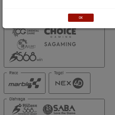
OK
Race
Togel
Olahraga