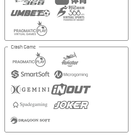
Crash Game