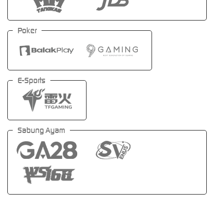
Poker
E-Sports
Sabung Ayam