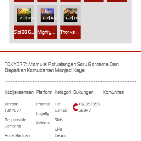
RTP
81%
RTP
86%
RTP
93%
Slot88 Gems
Mighty Hercules
Thor vs Hercules
TOKYO77: Memulai Petualangan Seru Bersama Dan
Dapatkan Kemudahan Menjadi Kaya
Kebijaksanaan
Platform
Kategori
Dukungan
Komunitas
Tentang
Promosi
Hot
+62851656
TOKYO77
Games
68947
Loyalty
Responsible
Slots
Referral
Gambling
Live
Pusat Bantuan
Casino