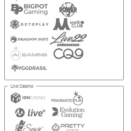
Live Casino