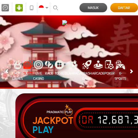
MASUK
DAFTAR
HOT
SLOTS
LIVE
RACE
TOGEL
OLAHRAGA
CRASH
ARCADE
POKER
E-
SABUN
GAMES
CASINO
GAME
SPORTS
AYAM
IDR
12,687,
JACKPOT
PLAY