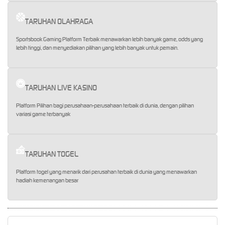
TARUHAN OLAHRAGA
Sportsbook Gaming Platform Terbaik menawarkan lebih banyak game, odds yang
lebih tinggi, dan menyediakan pilihan yang lebih banyak untuk pemain.
TARUHAN LIVE KASINO
Platform Pilihan bagi perusahaan-perusahaan terbaik di dunia, dengan pilihan
variasi game terbanyak
TARUHAN TOGEL
Platform togel yang menarik dari perusahan terbaik di dunia yang menawarkan
hadiah kemenangan besar